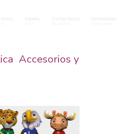
vicios
Galeria
Contactenos
Novedades
AS
FOTOS
ESCRÍBENOS!
PROMOCIONES
ica Accesorios y