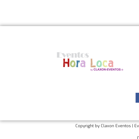
Nosotros
C
A
J
Q
T
Ofrecemos Show Hora Loca,
0
Fiestas Infantiles, Decoracion
i
Profesional con Globos, Efectos
especiales verdaderos, Cockteles,
Servicio de Catering y mucho
mas!
Copyright by Claxon Eventos | E