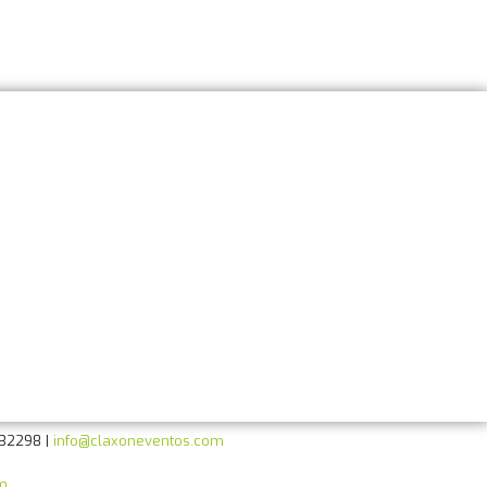
Paginas de Interes
Fiestas de Quito
Claxon Eventos
Hora Loca
132298 |
info@claxoneventos.com
m