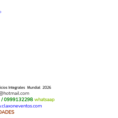
o
vicios Integrales Mundial 2026
s@hotmail.com
 / 0999132298
what
claxoneventos.com
DADES