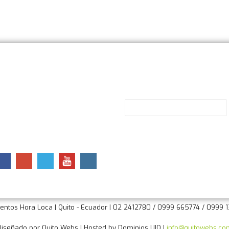
ontactos
Suscríbete
v. Cpt. Ramon Borja y de los
Correo Electrónico
*
azmines
uito - Ecuador
elefonos: 02 2412780
999 665774 / 0999 132298
nfo@claxoneventos.com
ventos Hora Loca | Quito - Ecuador | 02 2412780 / 0999 665774 / 0999 
Diseñado por Quito Webs | Hosted by Dominios UIO |
info@quitowebs.co