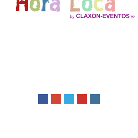
Ofrecemos Show Hora Loca, Fiestas Infantiles, Decoracion Profesional
con Globos, Efectos especiales verdaderos, Cockteles, Servicio de
Catering y mucho mas!
Contactos
Av. Cpt. Ramon Borja y de los Jazmines
Quito - Ecuador
Telefonos: 02 2412780
0999 665774 / 0999 132298
info@claxoneventos.com
Suscríbete
Correo Electrónico
*