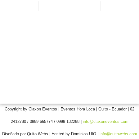
Paginas de Interes
Fiestas de Quito
Claxon Eventos
Hora Loca
Copyright by Claxon Eventos | Eventos Hora Loca | Quito - Ecuador | 02
2412780 / 0999 665774 / 0999 132298 |
info@claxoneventos.com
Diseñado por Quito Webs | Hosted by Dominios UIO |
info@quitowebs.com