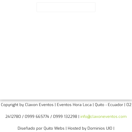
Paginas de Interes
Fiestas de Quito
Claxon Eventos
Hora Loca
Copyright by Claxon Eventos | Eventos Hora Loca | Quito - Ecuador | 02
2412780 / 0999 665774 / 0999 132298 |
info@claxoneventos.com
Diseñado por Quito Webs | Hosted by Dominios UIO |