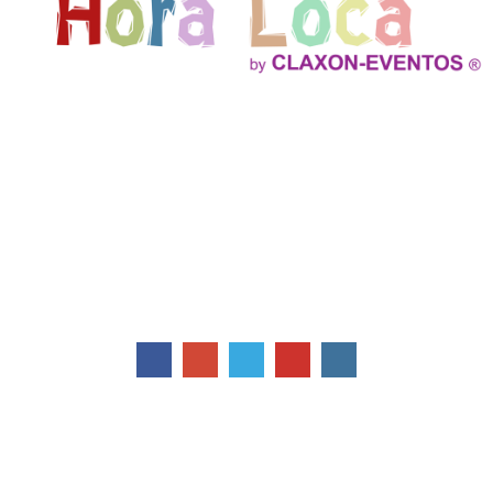
Ofrecemos Show Hora Loca, Fiestas Infantiles, Decoracion
Profesional con Globos, Efectos especiales verdaderos, Cockteles,
Servicio de Catering y mucho mas!
Contactos
Av. Cpt. Ramon Borja y de los Jazmines
Quito - Ecuador
Telefonos: 02 2412780
0999 665774 / 0999 132298
info@claxoneventos.com
Suscríbete
Correo Electrónico
*