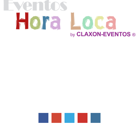
Ofrecemos Show Hora Loca, Fiestas Infantiles, Decoracion
Profesional con Globos, Efectos especiales verdaderos, Cockteles,
Servicio de Catering y mucho mas!
Contactos
Av. Cpt. Ramon Borja y de los Jazmines
Quito - Ecuador
Telefonos: 02 2412780
0999 665774 / 0999 132298
info@claxoneventos.com