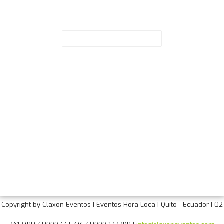
Suscríbete
Correo Electrónico
*
Paginas de Interes
Fiestas de Quito
Claxon Eventos
Hora Loca
Copyright by Claxon Eventos | Eventos Hora Loca | Quito - Ecuador | 02