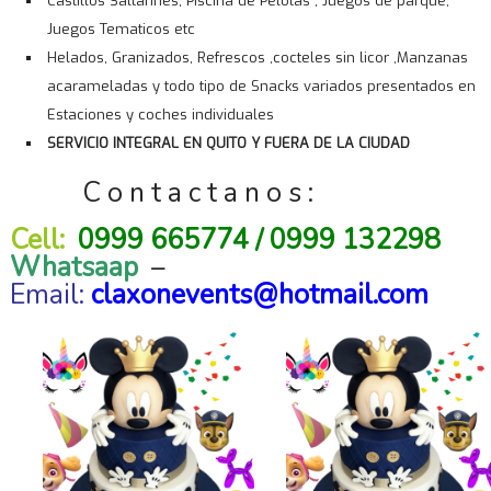
Castillos Saltarines, Piscina de Pelotas , Juegos de parque,
Juegos Tematicos etc
Helados, Granizados, Refrescos ,cocteles sin licor ,Manzanas
acarameladas y todo tipo de Snacks variados presentados en
Estaciones y coches individuales
SERVICIO INTEGRAL EN QUITO Y FUERA DE LA CIUDAD
C o n t a c t a n o s :
Cell:
0999 665774 / 0999 132298
Whatsaap
–
Email:
claxonevents@hotmail.com