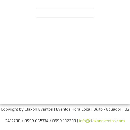
Correo Electrónico
*
Paginas de Interes
Fiestas de Quito
Claxon Eventos
Hora Loca
Copyright by Claxon Eventos | Eventos Hora Loca | Quito - Ecuador | 02
2412780 / 0999 665774 / 0999 132298 |
info@claxoneventos.com