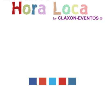
Ofrecemos Show Hora Loca, Fiestas Infantiles, Decoracion
Profesional con Globos, Efectos especiales verdaderos, Cockteles,
Servicio de Catering y mucho mas!
Contactos
Av. Cpt. Ramon Borja y de los Jazmines
Quito - Ecuador
Telefonos: 02 2412780
0999 665774 / 0999 132298
info@claxoneventos.com
Suscríbete