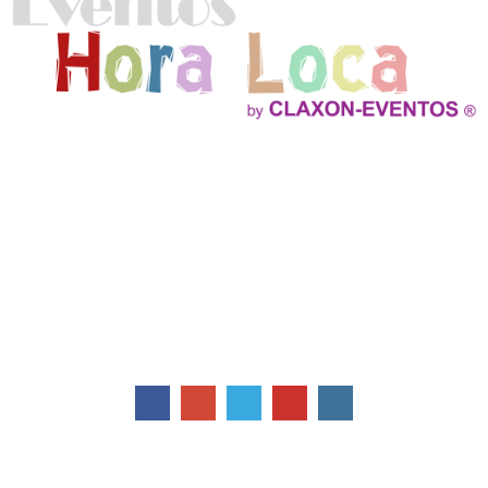
Ofrecemos Show Hora Loca, Fiestas Infantiles, Decoracion Profesional
con Globos, Efectos especiales verdaderos, Cockteles, Servicio de
Catering y mucho mas!
Contactos
Av. Cpt. Ramon Borja y de los Jazmines
Quito - Ecuador
Telefonos: 02 2412780
0999 665774 / 0999 132298
info@claxoneventos.com
Suscríbete