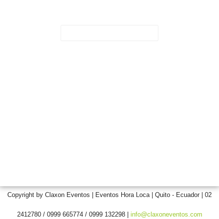
Correo Electrónico
*
Paginas de Interes
Fiestas de Quito
Claxon Eventos
Hora Loca
Copyright by Claxon Eventos | Eventos Hora Loca | Quito - Ecuador | 02
2412780 / 0999 665774 / 0999 132298 |
info@claxoneventos.com